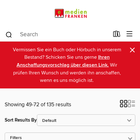
×
Vermissen Sie ein Buch oder Hörbuch in unserem
Bestand? Schicken Sie uns gerne
Ihren
Anschaffungsvorschlag über diesen Link.
Wir
prüfen Ihren Wunsch und werden ihn anschaffen,
wenn es uns möglich ist.
Showing 49-72 of 135 results
Sort Results By
Filters