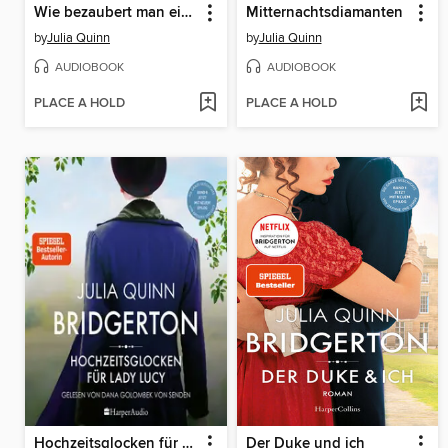
Wie bezaubert man einen Viscount?
Mitternachtsdiamanten
by
Julia Quinn
by
Julia Quinn
AUDIOBOOK
AUDIOBOOK
PLACE A HOLD
PLACE A HOLD
Hochzeitsglocken für Lady Lucy
Der Duke und ich