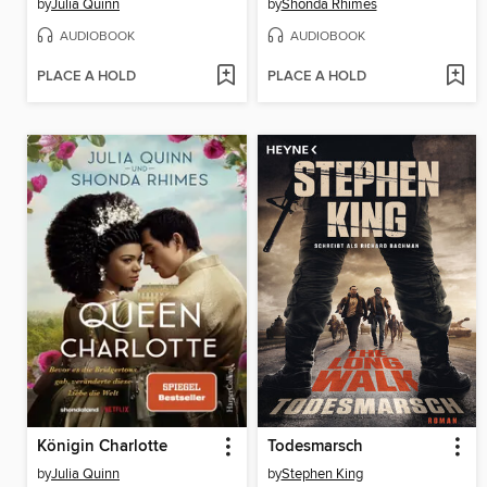
by
Julia Quinn
by
Shonda Rhimes
AUDIOBOOK
AUDIOBOOK
PLACE A HOLD
PLACE A HOLD
Königin Charlotte
Todesmarsch
by
Julia Quinn
by
Stephen King