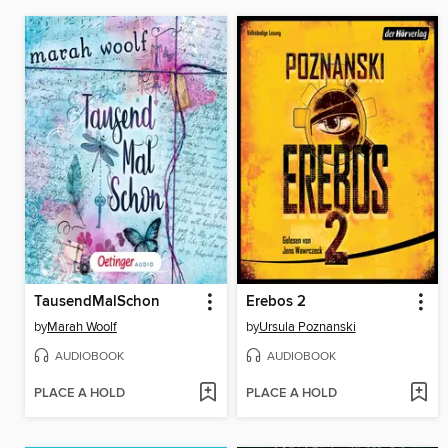
TausendMalSchon
Erebos 2
by
Marah Woolf
by
Ursula Poznanski
AUDIOBOOK
AUDIOBOOK
PLACE A HOLD
PLACE A HOLD