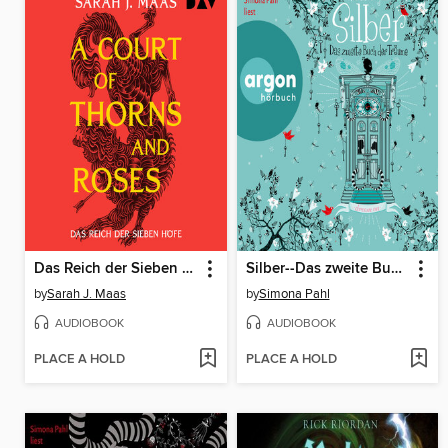
Das Reich der Sieben Höfe
Silber--Das zweite Buch der Träume--Dream a Little Dream
by
Sarah J. Maas
by
Simona Pahl
AUDIOBOOK
AUDIOBOOK
PLACE A HOLD
PLACE A HOLD