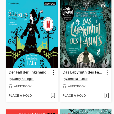
Der Fall der linkshändigen Lady
Das Labyrinth des Fauns--Pans Labyrinth
by
Nancy Springer
by
Cornelia Funke
AUDIOBOOK
AUDIOBOOK
PLACE A HOLD
PLACE A HOLD