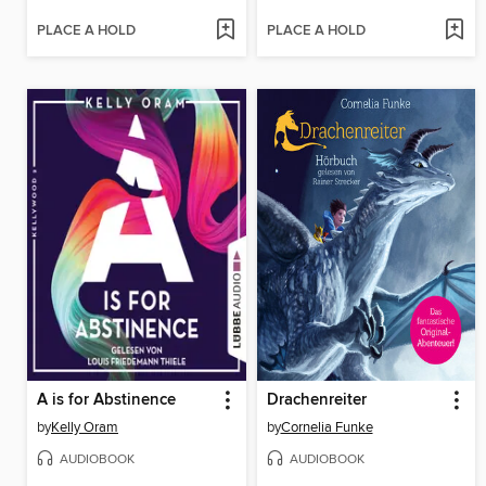
PLACE A HOLD
PLACE A HOLD
A is for Abstinence
Drachenreiter
by
Kelly Oram
by
Cornelia Funke
AUDIOBOOK
AUDIOBOOK