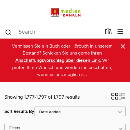
×
Vermissen Sie ein Buch oder Hörbuch in unserem
Bestand? Schicken Sie uns gerne
Ihren
Anschaffungsvorschlag über diesen Link.
Wir
prüfen Ihren Wunsch und werden ihn anschaffen,
wenn es uns möglich ist.
Showing 1,777-1,797 of 1,797 results
Sort Results By
Filters