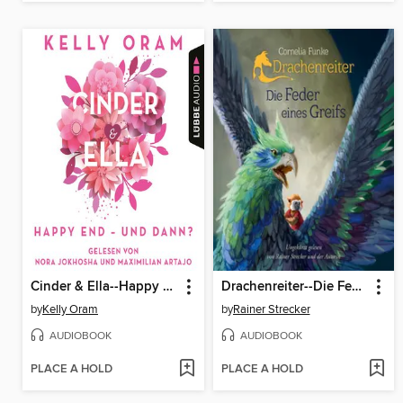
Cinder & Ella--Happy End--und dann?
Drachenreiter--Die Feder eines Greifs
by
Kelly Oram
by
Rainer Strecker
AUDIOBOOK
AUDIOBOOK
PLACE A HOLD
PLACE A HOLD