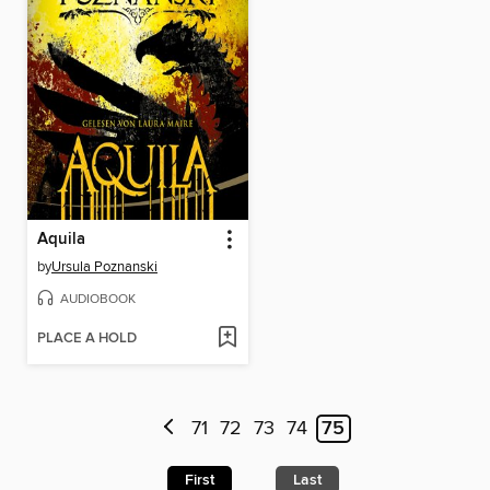
Aquila
by
Ursula Poznanski
AUDIOBOOK
PLACE A HOLD
71
72
73
74
75
First
Last