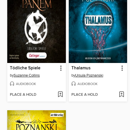
Tödliche Spiele
Thalamus
by
Suzanne Collins
by
Ursula Poznanski
AUDIOBOOK
AUDIOBOOK
PLACE A HOLD
PLACE A HOLD