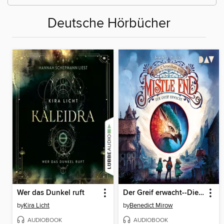
Deutsche Hörbücher
Wer das Dunkel ruft
Der Greif erwacht--Die Chroniken von Mistle End, Teil 1
by
Kira Licht
by
Benedict Mirow
AUDIOBOOK
AUDIOBOOK