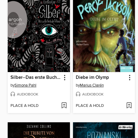
Silber--Das erste Buch der Träume (ungekürzt)
Diebe im Olymp
by
Simona Pahl
by
Marius Clarén
AUDIOBOOK
AUDIOBOOK
PLACE A HOLD
PLACE A HOLD