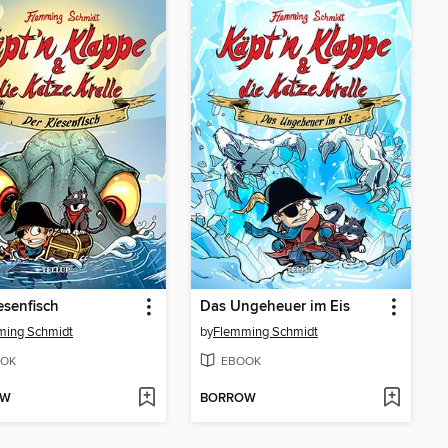
esenfisch
Das Ungeheuer im Eis
ming Schmidt
by
Flemming Schmidt
OK
EBOOK
OW
BORROW