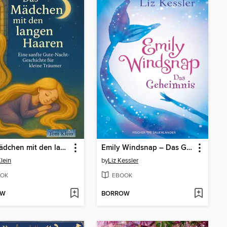
Das Mädchen mit den langen Haaren
Emily Windsnap – Das Geheimnis
lein
by
Liz Kessler
OK
EBOOK
OW
BORROW