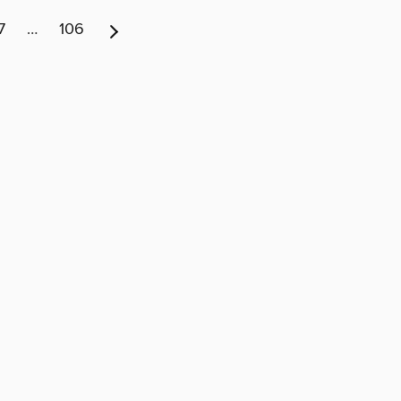
7
…
106