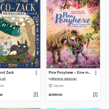
und Zack
Pina Ponyhexe – Eine magische Freundschaft
Lott
by
Marlene Jablonski
OK
EBOOK
OW
BORROW