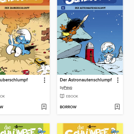
auberschlumpf
Der Astronautenschlumpf
by
Peyo
OK
EBOOK
OW
BORROW