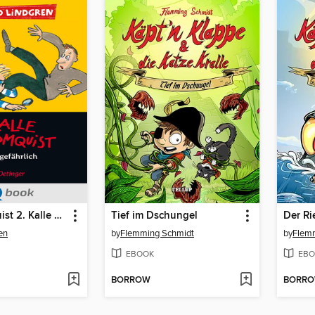
Kalle Blomquist 2. Kalle Blomquist lebt gefährlich
Tief im Dschungel
Der Ri
en
by
Flemming Schmidt
by
Flem
EBOOK
EBO
BORROW
BORR