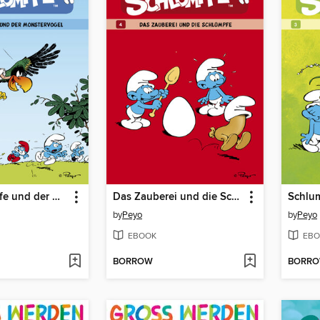
Die Schlümpfe und der Monstervogel
Das Zauberei und die Schlümpfe
Schlu
by
Peyo
by
Peyo
EBOOK
EBO
BORROW
BORR