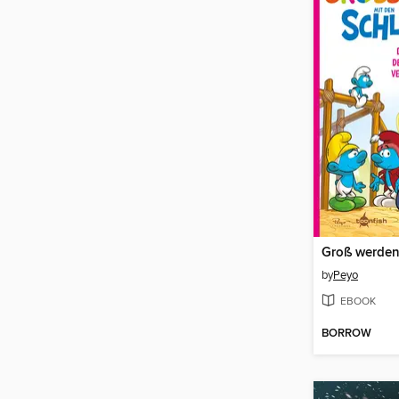
by
Peyo
EBOOK
BORROW