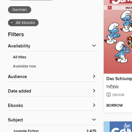
German
×
All ebooks
Filters
Availability
All titles
Available now
Audience
Das Schlum
by
Peyo
Date added
EBOOK
BORROW
ebooks
Subject
Juvenile Fiction
2,475