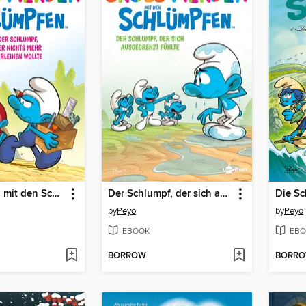
Groß werden mit den Schlümpfen
Der Schlumpf, der sich ausgegrenzt fühlte
by
Peyo
by
Peyo
EBOOK
EBO
BORROW
BORR