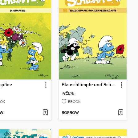
mpfine
Blauschlümpfe und Schwarzschlümpfe
by
Peyo
OK
EBOOK
OW
BORROW