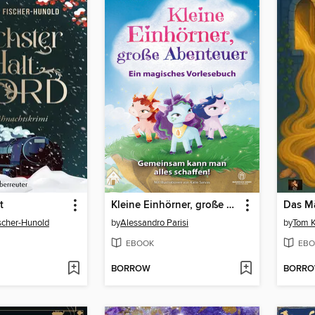
t
Kleine Einhörner, große Abenteuer – Ein magisches Vorlesebuch
scher-Hunold
by
Alessandro Parisi
by
Tom K
EBOOK
EBO
BORROW
BORR