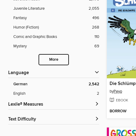
Juvenile Literature
2,055
Fantasy
496
Humor (Fiction)
268
Comic and Graphic Books
110
Mystery
69
More
Language
German
2,542
by
Peyo
English
2
EBOOK
Lexile® Measures
BORROW
Text Difficulty