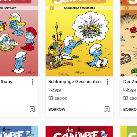
pfbaby
Schlumpfige Geschichten
Der Z
by
Peyo
by
Peyo
EBOOK
EBO
BORROW
BORR