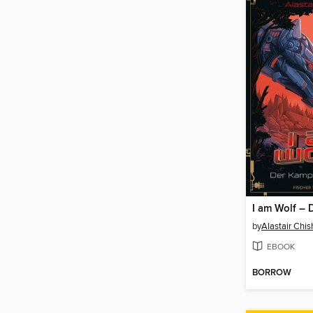
by
Alastair Chi
EBOOK
BORROW