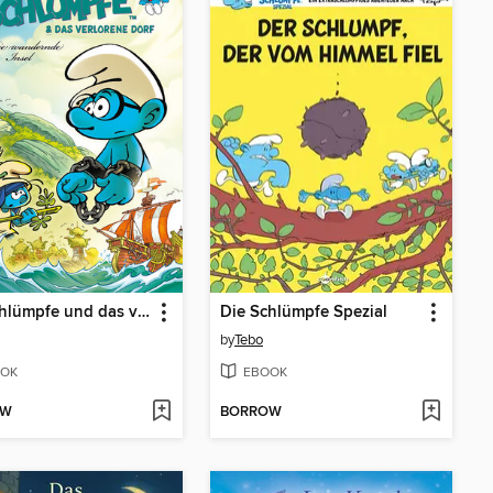
Die Schlümpfe und das verlorene Dorf. Band 6
Die Schlümpfe Spezial
by
Tebo
OK
EBOOK
OW
BORROW