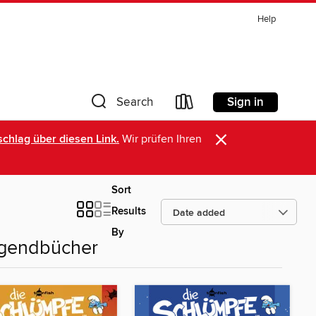
Help
Sign in
Search
×
chlag über diesen Link.
Wir prüfen Ihren
Sort
Results
By
ugendbücher