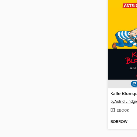
by
Astrid Lindgr
EBOOK
BORROW