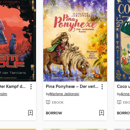
I am Wolf – Der Kampf der Tierclans
Pina Ponyhexe – Der verlorene Fuchs
Coco 
sholm
by
Marlene Jablonski
by
Anna 
EBOOK
EBO
BORROW
BORR