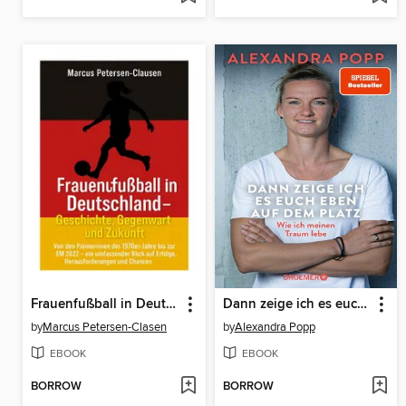
Frauenfußball in Deutschland – Geschichte, Gegenwart und Zukunft
Dann zeige ich es euch eben auf dem Platz
by
Marcus Petersen-Clasen
by
Alexandra Popp
EBOOK
EBOOK
BORROW
BORROW