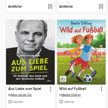
BORROW
BORROW
Aus Liebe zum Spiel
Wild auf Fußball
by
Max-Jacob Ost
by
Beate Dölling
EBOOK
EBOOK