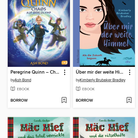
Peregrine Quinn – Chaos auf dem Olymp
Über mir der weite Himmel
by
Ash Bond
by
Kimberly Brubaker Bradley
EBOOK
EBOOK
BORROW
BORROW