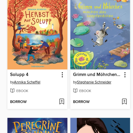
Solupp 4
Grimm und Möhrchen machen das Seepferdchen
by
Annika Scheffel
by
Stephanie Schneider
EBOOK
EBOOK
BORROW
BORROW