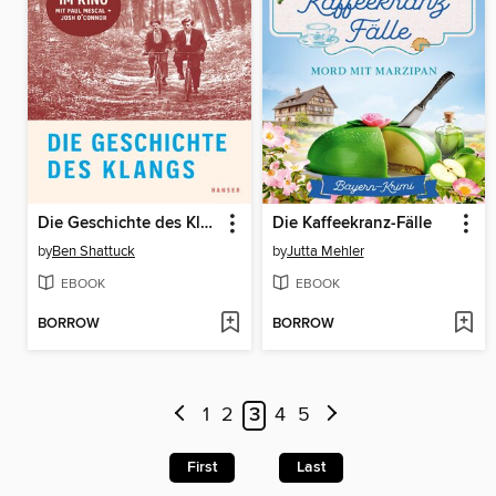
Die Geschichte des Klangs
Die Kaffeekranz-Fälle
by
Ben Shattuck
by
Jutta Mehler
EBOOK
EBOOK
BORROW
BORROW
1
2
3
4
5
First
Last