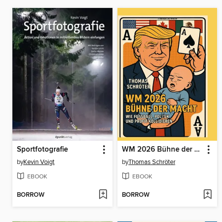
Sportfotografie
WM 2026 Bühne der Macht
by
Kevin Voigt
by
Thomas Schröter
EBOOK
EBOOK
BORROW
BORROW