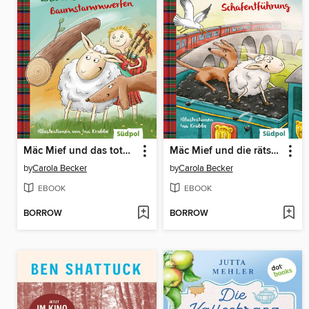
Mäc Mief und das total verrückte Baumstammwerfen
Mäc Mief und die rätselhafte Schafentführung
by
Carola Becker
by
Carola Becker
EBOOK
EBOOK
BORROW
BORROW