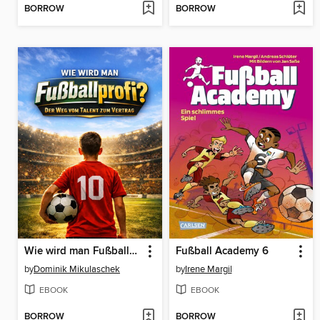
BORROW
BORROW
Wie wird man Fußballprofi?
Fußball Academy 6
by
Dominik Mikulaschek
by
Irene Margil
EBOOK
EBOOK
BORROW
BORROW