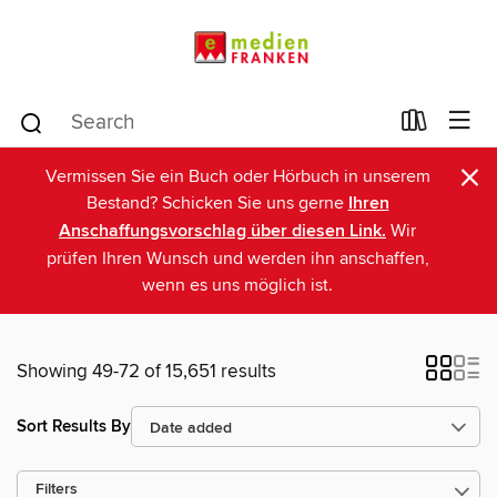
×
Vermissen Sie ein Buch oder Hörbuch in unserem
Bestand? Schicken Sie uns gerne
Ihren
Anschaffungsvorschlag über diesen Link.
Wir
prüfen Ihren Wunsch und werden ihn anschaffen,
wenn es uns möglich ist.
Showing 49-72 of 15,651 results
Sort Results By
Filters