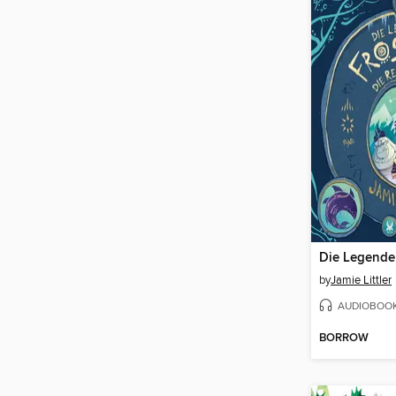
by
Jamie Littler
AUDIOBOO
BORROW