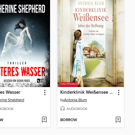
es Wasser
Kinderklinik Weißensee – Jahre der Hoffnung (Die Kinderärztin 2)
rine Shepherd
by
Antonia Blum
IOBOOK
AUDIOBOOK
OW
BORROW