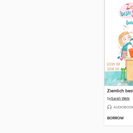
by
Sarah Welk
AUDIOBOO
BORROW