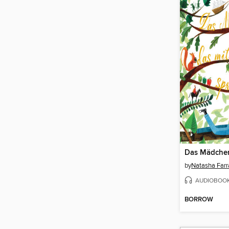
by
Natasha Farr
AUDIOBOO
BORROW