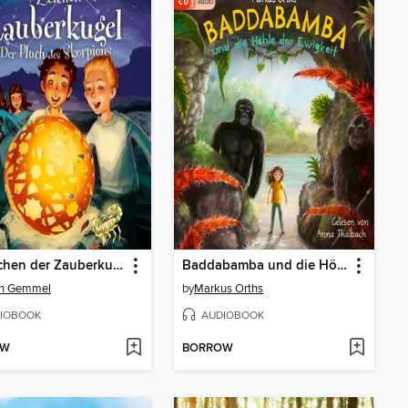
Im Zeichen der Zauberkugel 2
Baddabamba und die Höhle der Ewigkeit
an Gemmel
by
Markus Orths
IOBOOK
AUDIOBOOK
OW
BORROW