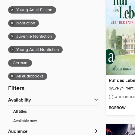
×
Young Adult Fiction
×
Nonfiction
×
Juvenile Nonfiction
×
Young Adult Nonfiction
German
×
All audiobooks
Filters
by
Evelyn Prenti
AUDIOBOO
Availability
BORROW
All titles
Available now
Audience