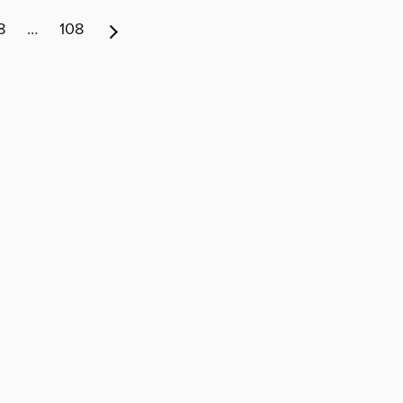
8
…
108