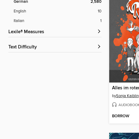
German
2,580
English
10
Italian
1
Lexile® Measures
Text Difficulty
by
Sonja Kaiblin
AUDIOBOO
BORROW