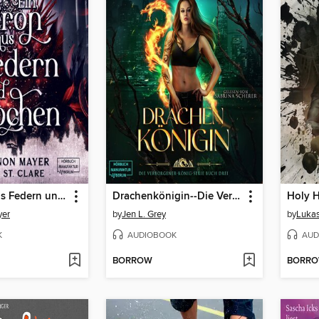
Ein Thron aus Federn und Knochen--Honey & Ash, Band 2 (ungekürzt)
Drachenkönigin--Die Verborgener-König-Serie, Band 3 (ungekürzt)
Holy H
yer
by
Jen L. Grey
by
Lukas
K
AUDIOBOOK
AUD
BORROW
BORR