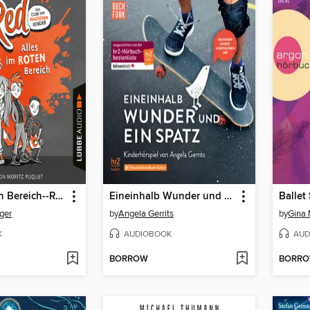
Alles im roten Bereich--Red--Der Club der magischen Kinder, Teil 1 (Ungekürzt)
Eineinhalb Wunder und ein Spatz
ger
by
Angela Gerrits
by
Gina 
K
AUDIOBOOK
AUD
BORROW
BORR