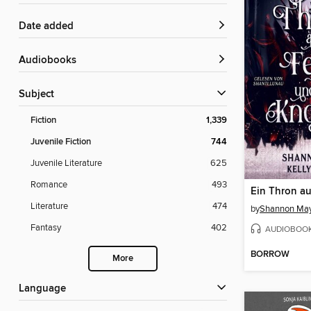
Date added
Audiobooks
Subject
Fiction
1,339
Juvenile Fiction
744
Juvenile Literature
625
Romance
493
Literature
474
by
Shannon Ma
Fantasy
402
AUDIOBOO
BORROW
More
Language