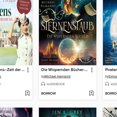
Ruf des Lebens--Zeit der Entscheidung--Die Krankenschwestern von Notting Hill, Band 3 (Ungekürzt)
Die Wispernden Bücher--Sternenstaub
Pirate
s
by
Michael Hamannt
by
Simo
K
AUDIOBOOK
AUD
BORROW
BORR