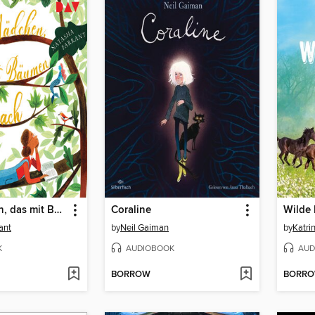
Das Mädchen, das mit Bäumen sprach
Coraline
Wilde
ant
by
Neil Gaiman
by
Katri
K
AUDIOBOOK
AUD
BORROW
BORR