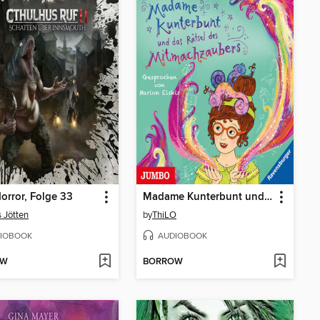
orror, Folge 33
Madame Kunterbunt und das Rätsel des Mitmachzaubers
 Jötten
by
ThiLO
IOBOOK
AUDIOBOOK
OW
BORROW