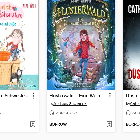
Ziemlich beste Schwestern 1
Flüsterwald – Eine Weihnachtsüberraschung
Düster
by
Andreas Suchanek
by
Cathe
K
AUDIOBOOK
AUD
BORROW
BORR