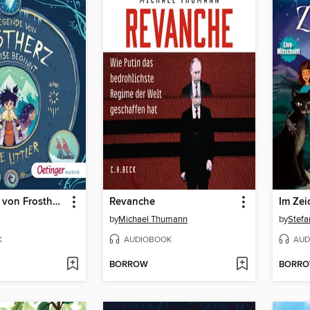
Die Legende von Frostherz 1. Die Reise beginnt
Revanche
by
Michael Thumann
by
Stef
K
AUDIOBOOK
AUD
BORROW
BORR