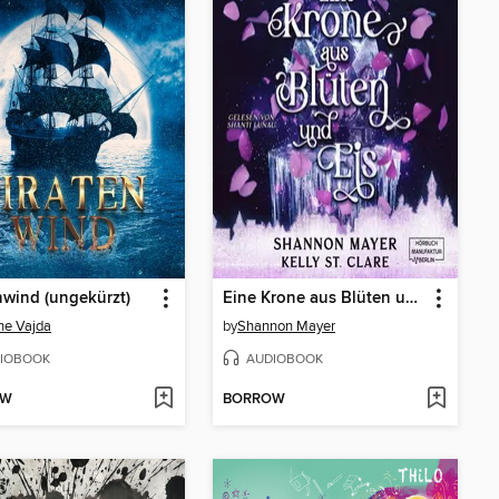
nwind (ungekürzt)
Eine Krone aus Blüten und Eis--Honey & Ash, Band 3 (ungekürzt)
ne Vajda
by
Shannon Mayer
IOBOOK
AUDIOBOOK
OW
BORROW