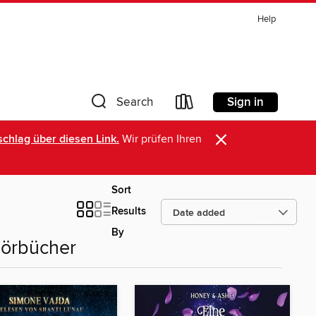
Help
Sign in
Search
×
chlag über diesen Link.
Wir prüfen Ihren
Sort
Results
By
Hörbücher