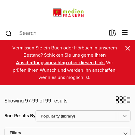
×
Vermissen Sie ein Buch oder Hörbuch in unserem
Bestand? Schicken Sie uns gerne
Ihren
Anschaffungsvorschlag über diesen Link.
Wir
prüfen Ihren Wunsch und werden ihn anschaffen,
wenn es uns möglich ist.
Showing 97-99 of 99 results
Sort Results By
Filters